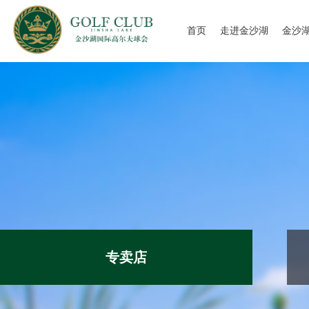
首页
走进金沙湖
金沙
球会概况
球会
球场风采
球会
球道攻略
明星
高尔夫学院
球会
专卖店